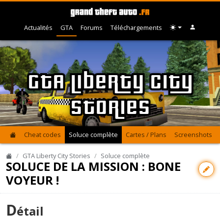
Actualités
GTA
Forums
Téléchargements
GTA Liberty City
Stories
Cheat codes
Soluce complète
Cartes / Plans
Screenshots
GTA Liberty City Stories
Soluce complète
SOLUCE DE LA MISSION : BONE
VOYEUR !
D
étail