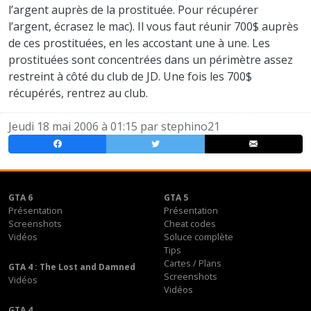
l’argent auprès de la prostituée. Pour récupérer
l’argent, écrasez le mac). Il vous faut réunir 700$ auprès
de ces prostituées, en les accostant une à une. Les
prostituées sont concentrées dans un périmètre assez
restreint à côté du club de JD. Une fois les 700$
récupérés, rentrez au club.
Jeudi 18 mai 2006 à 01:15 par
stephino21
GTA 6
GTA 5
Présentation
Présentation
Screenshots
Cheat codes
Vidéos
Soluce complète
Tips
Cartes / Plans
GTA 4 : The Lost and Damned
Screenshots
Vidéos
Vidéos
GTA 4