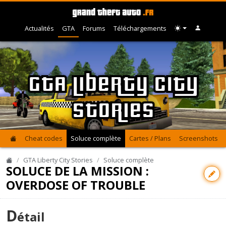
Actualités
GTA
Forums
Téléchargements
GTA Liberty City
Stories
Cheat codes
Soluce complète
Cartes / Plans
Screenshots
GTA Liberty City Stories
Soluce complète
SOLUCE DE LA MISSION :
OVERDOSE OF TROUBLE
D
étail