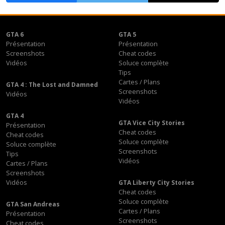
GTA 6
GTA 5
Présentation
Présentation
Screenshots
Cheat codes
Vidéos
Soluce complète
Tips
Cartes / Plans
GTA 4 : The Lost and Damned
Screenshots
Vidéos
Vidéos
GTA 4
GTA Vice City Stories
Présentation
Cheat codes
Cheat codes
Soluce complète
Soluce complète
Screenshots
Tips
Vidéos
Cartes / Plans
Screenshots
Vidéos
GTA Liberty City Stories
Cheat codes
Soluce complète
GTA San Andreas
Cartes / Plans
Présentation
Screenshots
Cheat codes