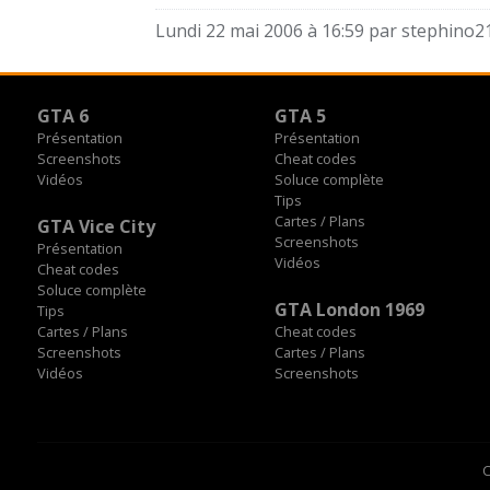
Lundi 22 mai 2006 à 16:59 par
stephino2
GTA 6
GTA 5
Présentation
Présentation
Screenshots
Cheat codes
Vidéos
Soluce complète
Tips
Cartes / Plans
GTA Vice City
Screenshots
Présentation
Vidéos
Cheat codes
Soluce complète
GTA London 1969
Tips
Cartes / Plans
Cheat codes
Screenshots
Cartes / Plans
Vidéos
Screenshots
C