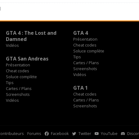
1
GTA 4 : The Lost and
GTA 4
Damned
Présentation
Cheat codes
Vidéos
Soluce complète
Tips
GTA San Andreas
Cartes / Plans
Présentation
Screenshots
Cheat codes
Vidéos
Soluce complète
Tips
GTA 1
Cartes / Plans
Cheat codes
Screenshots
Cartes / Plans
Vidéos
Screenshots
ontributeurs
Forums
Facebook
Twitter
YouTube
Disco