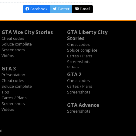
Facebook
Twitter
E-mail
GTA Vice City Stories
GTA Liberty City
Stories
Cheat codes
Soluce complète
Cheat codes
Screenshots
Soluce complète
Vidéos
Cartes / Plans
Screenshots
Vidéos
GTA 3
GTA 2
Présentation
Cheat codes
Cheat codes
Soluce complète
Cartes / Plans
Tips
Screenshots
Cartes / Plans
Screenshots
GTA Advance
Vidéos
Screenshots
rd