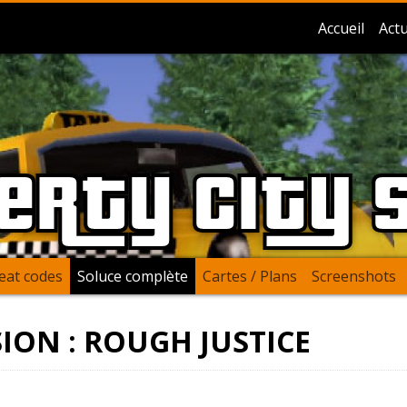
Accueil
Actu
berty City 
eat codes
Soluce complète
Cartes / Plans
Screenshots
SION : ROUGH JUSTICE