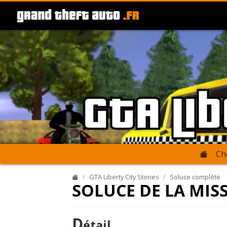
GTA Li
Ch
GTA Liberty City Stories
Soluce complète
SOLUCE DE LA MIS
D
étail