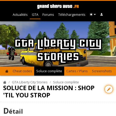
Actualités
GTA
Forums
Téléchargements
GTA Liberty City
Stories
Cheat codes
Soluce complète
Cartes / Plans
Screenshots
GTA Liberty City Stories
Soluce complète
SOLUCE DE LA MISSION : SHOP
'TIL YOU STROP
D
étail