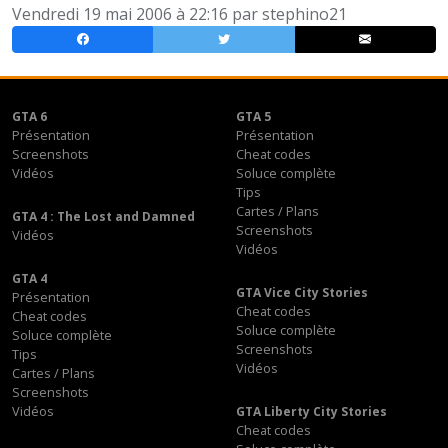
Vendredi 19 mai 2006 à 22:16 par
stephino21
GTA 6
GTA 5
Présentation
Présentation
Screenshots
Cheat codes
Vidéos
Soluce complète
Tips
Cartes / Plans
GTA 4 : The Lost and Damned
Screenshots
Vidéos
Vidéos
GTA 4
GTA Vice City Stories
Présentation
Cheat codes
Cheat codes
Soluce complète
Soluce complète
Screenshots
Tips
Vidéos
Cartes / Plans
Screenshots
Vidéos
GTA Liberty City Stories
Cheat codes