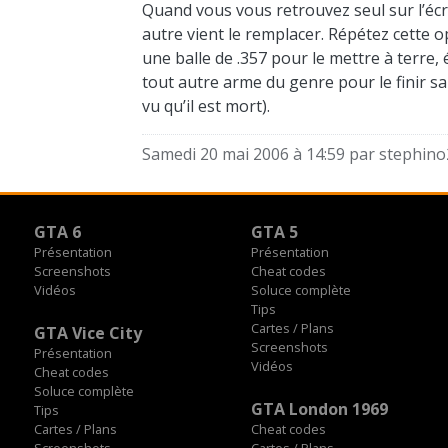
Quand vous vous retrouvez seul sur l’éc
autre vient le remplacer. Répétez cette 
une balle de .357 pour le mettre à terre,
tout autre arme du genre pour le finir s
vu qu’il est mort).
Samedi 20 mai 2006 à 14:59 par
stephino
GTA 6
GTA 5
Présentation
Présentation
Screenshots
Cheat codes
Vidéos
Soluce complète
Tips
Cartes / Plans
GTA Vice City
Screenshots
Présentation
Vidéos
Cheat codes
Soluce complète
GTA London 1969
Tips
Cartes / Plans
Cheat codes