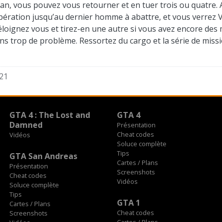
ran, vous pouvez vous retourner et en tuer trois ou quatre.
opération jusqu’au dernier homme à abattre, et vous verrez Vi
 éloignez vous et tirez-en une autre si vous avez encore des 
ans trop de problème. Ressortez du cargo et la série de mis
21
GTA 4 : The Lost and
GTA 4
Damned
Présentation
Cheat codes
Vidéos
Soluce complète
Tips
GTA San Andreas
Cartes / Plans
Présentation
Screenshots
Cheat codes
Vidéos
Soluce complète
Tips
GTA 1
Cartes / Plans
Cheat codes
Screenshots