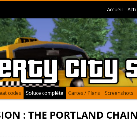
Accueil
Actu
berty City 
eat codes
Soluce complète
Cartes / Plans
Screenshots
SION : THE PORTLAND CHAI