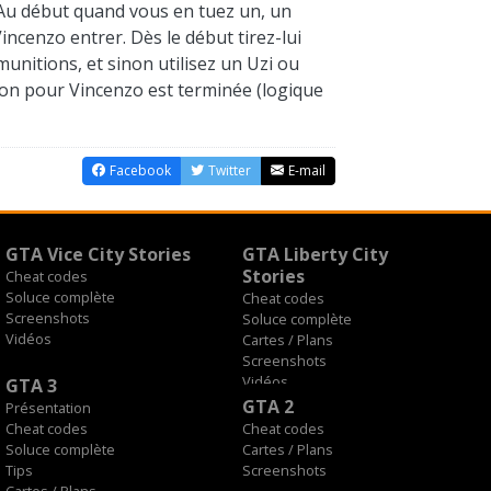
 Au début quand vous en tuez un, un
ncenzo entrer. Dès le début tirez-lui
munitions, et sinon utilisez un Uzi ou
sion pour Vincenzo est terminée (logique
Facebook
Twitter
E-mail
GTA Vice City Stories
GTA Liberty City
Stories
Cheat codes
Soluce complète
Cheat codes
Screenshots
Soluce complète
Vidéos
Cartes / Plans
Screenshots
Vidéos
GTA 3
GTA 2
Présentation
Cheat codes
Cheat codes
Soluce complète
Cartes / Plans
Tips
Screenshots