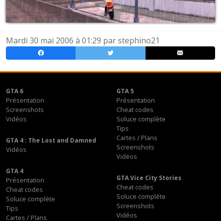
Mardi 30 mai 2006 à 01:29 par
stephino21
GTA 6
GTA 5
Présentation
Présentation
Screenshots
Cheat codes
Vidéos
Soluce complète
Tips
Cartes / Plans
GTA 4 : The Lost and Damned
Screenshots
Vidéos
Vidéos
GTA 4
GTA Vice City Stories
Présentation
Cheat codes
Cheat codes
Soluce complète
Soluce complète
Screenshots
Tips
Vidéos
Cartes / Plans