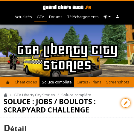
Actualités
GTA
Forums
Téléchargements
GTA Liberty City
Stories
Cheat codes
Soluce complète
Cartes / Plans
Screenshots
GTA Liberty City Stories
Soluce complète
SOLUCE : JOBS / BOULOTS :
SCRAPYARD CHALLENGE
D
étail