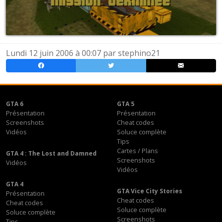
Lundi 12 juin 2006 à 00:07 par
stephino21
GTA 6
GTA 5
Présentation
Présentation
Screenshots
Cheat codes
Vidéos
Soluce complète
Tips
Cartes / Plans
GTA 4 : The Lost and Damned
Screenshots
Vidéos
Vidéos
GTA 4
GTA Vice City Stories
Présentation
Cheat codes
Cheat codes
Soluce complète
Soluce complète
Screenshots
Tips