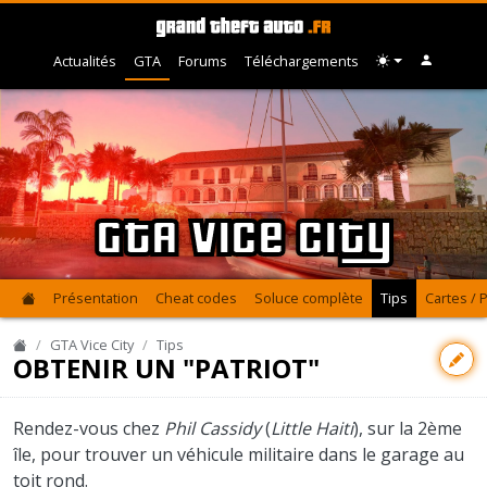
Actualités
GTA
Forums
Téléchargements
GTA Vice City
Présentation
Cheat codes
Soluce complète
Tips
Cartes / 
GTA Vice City
Tips
OBTENIR UN "PATRIOT"
Rendez-vous chez
Phil Cassidy
(
Little Haiti
), sur la 2ème
île, pour trouver un véhicule militaire dans le garage au
toit rond.