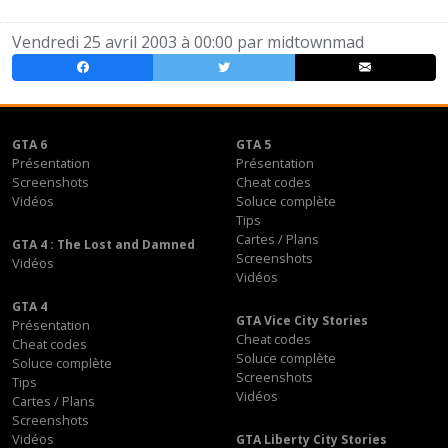
Vendredi 25 avril 2003 à 00:00 par
midtownmad
GTA 6
GTA 5
Présentation
Présentation
Screenshots
Cheat codes
Vidéos
Soluce complète
Tips
Cartes / Plans
GTA 4 : The Lost and Damned
Screenshots
Vidéos
Vidéos
GTA 4
GTA Vice City Stories
Présentation
Cheat codes
Cheat codes
Soluce complète
Soluce complète
Screenshots
Tips
Vidéos
Cartes / Plans
Screenshots
Vidéos
GTA Liberty City Stories