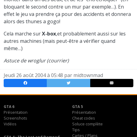
bloquant le second contre un mur par exemple…). En
effet le jeu va prendre ça pour des accidents et donnera
alors des thunes a gogo!
Cela marche sur
X-box
,et probablement aussi sur les
autres machines (mais peut-être a vérifier quand
même…)
Astuce de wroglur (courrier)
Jeudi 26 août 2004 à 05:48 par
midtownmad
GTA 6
GTA 5
Présentation
Présentation
Screenshots
Cheat codes
Vidéos
Soluce complète
Tips
Cartes / Plans