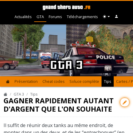
Actualités
GTA
Forums
Téléchargements
GTA 3
Présentation
Cheat codes
Soluce complète
Tips
Cartes / 
GTA 3
Tips
GAGNER RAPIDEMENT AUTANT
D'ARGENT QUE L'ON SOUHAITE
Il suffit de réunir deux tanks au même endroit, de
monter dans un des deux, et de les “entrechoquer” (en