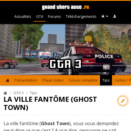
Actualités
GTA
Forums
Téléchargements
GTA 3
Présentation
Cheat codes
Soluce complète
Tips
Cartes / 
GTA 3
Tips
LA VILLE FANTÔME (GHOST
TOWN)
La ville fantôme (
Ghost Town
), vous vous demandez
peut-être ce que c’est ? A vrai dire, personne ne sait