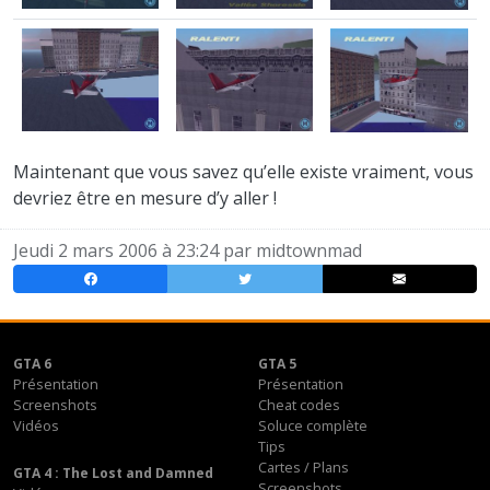
Maintenant que vous savez qu’elle existe vraiment, vous
devriez être en mesure d’y aller !
Jeudi 2 mars 2006 à 23:24 par
midtownmad
GTA 6
GTA 5
Présentation
Présentation
Screenshots
Cheat codes
Vidéos
Soluce complète
Tips
Cartes / Plans
GTA 4 : The Lost and Damned
Screenshots