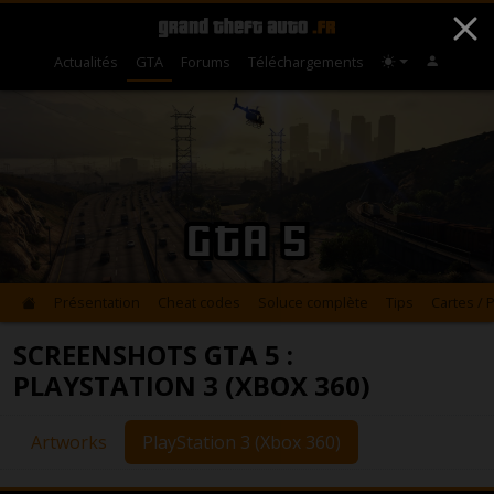
Actualités
GTA
Forums
Téléchargements
GTA 5
Présentation
Cheat codes
Soluce complète
Tips
Cartes / 
SCREENSHOTS GTA 5 :
PLAYSTATION 3 (XBOX 360)
Artworks
PlayStation 3 (Xbox 360)