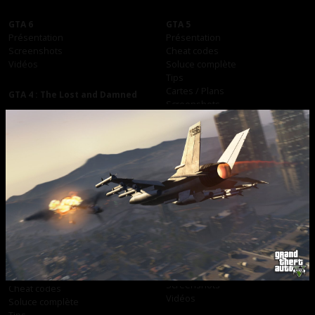
GTA 6
GTA 5
Présentation
Présentation
Screenshots
Cheat codes
Vidéos
Soluce complète
Tips
Cartes / Plans
GTA 4 : The Lost and Damned
Screenshots
Vidéos
Vidéos
GTA 4
GTA Vice City Stories
Présentation
Cheat codes
Cheat codes
Soluce complète
Soluce complète
Screenshots
Tips
Vidéos
Cartes / Plans
Screenshots
Vidéos
GTA Liberty City Stories
Cheat codes
Soluce complète
GTA San Andreas
Cartes / Plans
Présentation
Screenshots
Cheat codes
Vidéos
Soluce complète