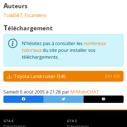
A
uteurs
Todd587,
Escandero
T
éléchargement
N’hésitez pas à consulter les
nombreux
tutoriaux
du site pour installer vos
téléchargements.
Toyota Landcruiser FJ40
3.01 MB
Samedi 6 août 2005 à 21:28 par
MIMIduCHAT
GTA 6
GTA 5
Présentation
Présentation