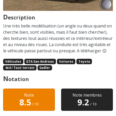
D
escription
Une très belle modélisation (un angle ou deux quand on
cherche bien, sont visibles, mais il faut bien chercher),
des textures tout aussi réussies et ce intérieur/extréieur
et au niveau des roues. La conduite est très agréable et
le véhicule passe partout ou presque. A téléharger 😉
Véhicules
GTA San Andreas
Voitures
Toyota
4x4 / Tout-terrain
Sadler
N
otation
Note
Note membres
8.5
9.2
/ 10
/ 10