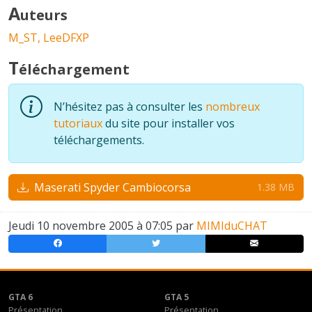
A
uteurs
M_ST,
LeeDFXP
T
éléchargement
N’hésitez pas à consulter les
nombreux
tutoriaux
du site pour installer vos
téléchargements.
Maserati Spyder Cambiocorsa
1.38 MB
Jeudi 10 novembre 2005 à 07:05 par
MIMIduCHAT
GTA 6
GTA 5
Présentation
Présentation