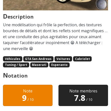
D
escription
Une modélisation qui frôle la perfection, des textures
bourées de détails et dont les reflets sont magnifiques …
et une conduite des plus agréables pour ceux aimant
taquiner l’accélérateur inopinément 😁 A télécharger :
une merveille 😁
Véhicules
GTA San Andreas
Voitures
Cabriolet
Tuning / Sport
Maserati
Esperanto
N
otation
Note
Note membres
9
7.8
/ 10
/ 10