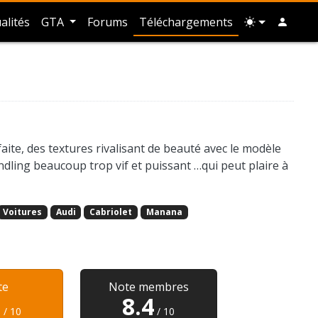
alités
GTA
Forums
Téléchargements
ite, des textures rivalisant de beauté avec le modèle
dling beaucoup trop vif et puissant …qui peut plaire à
Voitures
Audi
Cabriolet
Manana
te
Note membres
5
8.4
/ 10
/ 10