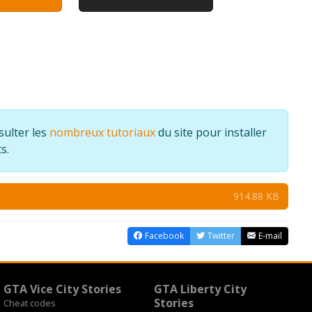
sulter les
nombreux tutoriaux
du site pour installer
s.
914.88 KB
Facebook
Twitter
E-mail
GTA Vice City Stories
GTA Liberty City
Stories
Cheat codes