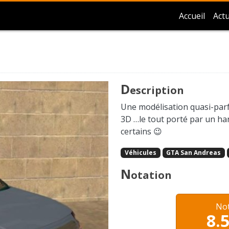
Accueil
Actu
D
escription
Une modélisation quasi-parfa
3D …le tout porté par un han
certains 😉
Véhicules
GTA San Andreas
N
otation
No
8.