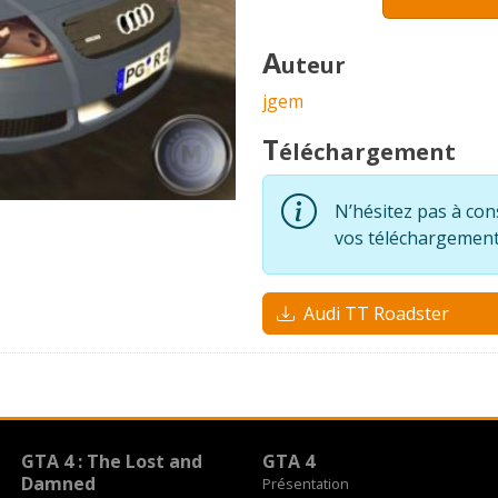
A
uteur
jgem
T
éléchargement
N’hésitez pas à con
vos téléchargement
Audi TT Roadster
GTA 4 : The Lost and
GTA 4
Damned
Présentation