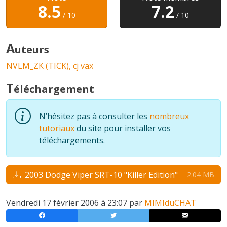
8.5
7.2
/ 10
/ 10
A
uteurs
NVLM_ZK (TICK),
cj vax
T
éléchargement
N’hésitez pas à consulter les
nombreux
tutoriaux
du site pour installer vos
téléchargements.
2003 Dodge Viper SRT-10 "Killer Edition"
2.04 MB
Vendredi 17 février 2006 à 23:07 par
MIMIduCHAT