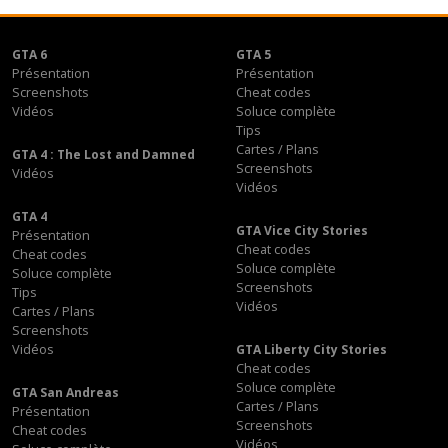
GTA 6
GTA 5
Présentation
Présentation
Screenshots
Cheat codes
Vidéos
Soluce complète
Tips
Cartes / Plans
GTA 4 : The Lost and Damned
Screenshots
Vidéos
Vidéos
GTA 4
GTA Vice City Stories
Présentation
Cheat codes
Cheat codes
Soluce complète
Soluce complète
Screenshots
Tips
Vidéos
Cartes / Plans
Screenshots
Vidéos
GTA Liberty City Stories
Cheat codes
Soluce complète
GTA San Andreas
Cartes / Plans
Présentation
Screenshots
Cheat codes
Vidéos