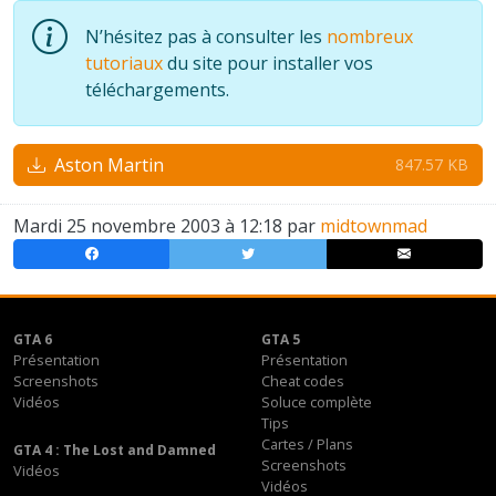
N’hésitez pas à consulter les
nombreux
tutoriaux
du site pour installer vos
téléchargements.
Aston Martin
847.57 KB
Mardi 25 novembre 2003 à 12:18 par
midtownmad
GTA 6
GTA 5
Présentation
Présentation
Screenshots
Cheat codes
Vidéos
Soluce complète
Tips
Cartes / Plans
GTA 4 : The Lost and Damned
Screenshots
Vidéos
Vidéos