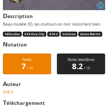
D
escription
Beau modèle 3D, les coutours en noir ressortent bien.
Véhicules
GTA Vice City
GTA 3
Voitures
Aston Martin
N
otation
Note
Note membres
7
8.2
/ 10
/ 10
A
uteur
M4CK
T
éléchargement