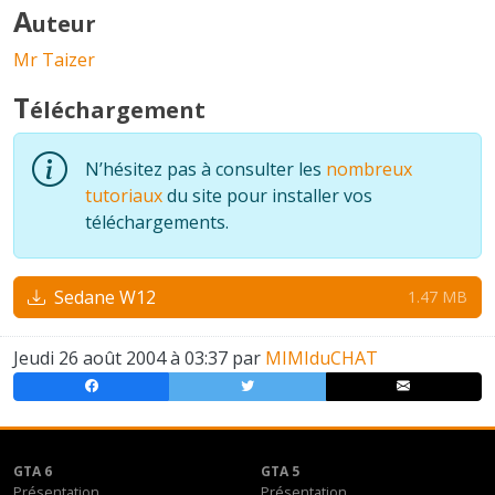
A
uteur
Mr Taizer
T
éléchargement
N’hésitez pas à consulter les
nombreux
tutoriaux
du site pour installer vos
téléchargements.
Sedane W12
1.47 MB
Jeudi 26 août 2004 à 03:37 par
MIMIduCHAT
GTA 6
GTA 5
Présentation
Présentation