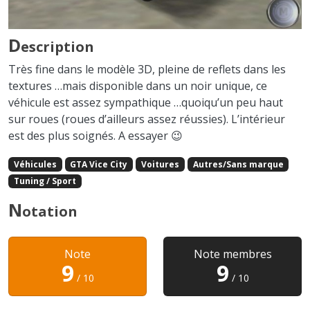
D
escription
Très fine dans le modèle 3D, pleine de reflets dans les
textures …mais disponible dans un noir unique, ce
véhicule est assez sympathique …quoiqu’un peu haut
sur roues (roues d’ailleurs assez réussies). L’intérieur
est des plus soignés. A essayer 😉
Véhicules
GTA Vice City
Voitures
Autres/Sans marque
Tuning / Sport
N
otation
Note
Note membres
9
9
/ 10
/ 10