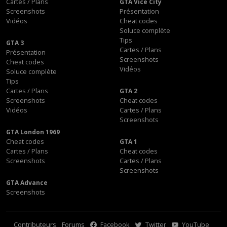
Cartes / Plans
GTA Vice City
Screenshots
Présentation
Vidéos
Cheat codes
Soluce complète
Tips
GTA 3
Cartes / Plans
Présentation
Screenshots
Cheat codes
Vidéos
Soluce complète
Tips
Cartes / Plans
GTA 2
Screenshots
Cheat codes
Vidéos
Cartes / Plans
Screenshots
GTA London 1969
Cheat codes
GTA 1
Cartes / Plans
Cheat codes
Screenshots
Cartes / Plans
Screenshots
GTA Advance
Screenshots
Contributeurs
Forums
Facebook
Twitter
YouTube