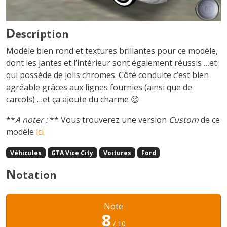
D
escription
Modèle bien rond et textures brillantes pour ce modèle,
dont les jantes et l’intérieur sont également réussis …et
qui possède de jolis chromes. Côté conduite c’est bien
agréable grâces aux lignes fournies (ainsi que de
carcols) …et ça ajoute du charme 😉
**
A noter :
** Vous trouverez une version
Custom
de ce
modèle
ici
Véhicules
GTA Vice City
Voitures
Ford
N
otation
Note
8
/ 10