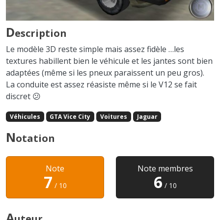
D
escription
Le modèle 3D reste simple mais assez fidèle …les
textures habillent bien le véhicule et les jantes sont bien
adaptées (même si les pneux paraissent un peu gros).
La conduite est assez réasiste même si le V12 se fait
discret 😕
Véhicules
GTA Vice City
Voitures
Jaguar
N
otation
Note
Note membres
7
6
/ 10
/ 10
A
uteur