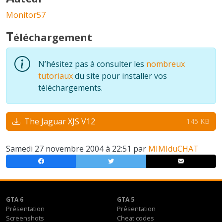
Monitor57
T
éléchargement
N’hésitez pas à consulter les
nombreux
tutoriaux
du site pour installer vos
téléchargements.
The Jaguar XJS V12
145 KB
Samedi 27 novembre 2004 à 22:51 par
MIMIduCHAT
GTA 6
GTA 5
Présentation
Présentation
Screenshots
Cheat codes