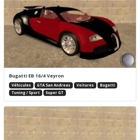
Bugatti EB 16/4 Veyron
Véhicules
GTA San Andreas
Voitures
Bugatti
Tuning / Sport
Super GT