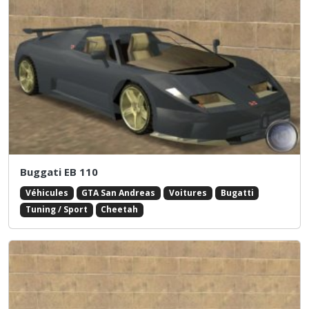
Buggati EB 110
Véhicules
GTA San Andreas
Voitures
Bugatti
Tuning / Sport
Cheetah