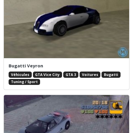
Bugatti Veyron
Véhicules
GTA Vice City
GTA 3
Voitures
Bugatti
Tuning / Sport