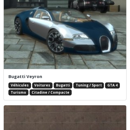
Bugatti Veyron
Véhicules
Voitures
Bugatti
Tuning / Sport
GTA 4
Turismo
Citadine / Compacte