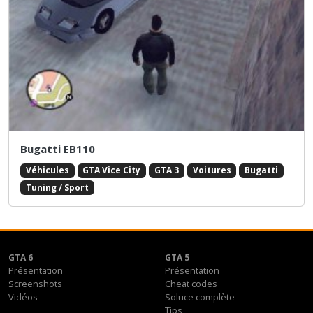
Bugatti EB110
Véhicules
GTA Vice City
GTA 3
Voitures
Bugatti
Tuning / Sport
GTA 6
GTA 5
Présentation
Présentation
Screenshots
Cheat codes
Vidéos
Soluce complète
Tips