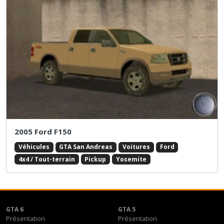
2005 Ford F150
Véhicules
GTA San Andreas
Voitures
Ford
4x4 / Tout-terrain
Pickup
Yosemite
GTA 6
GTA 5
Présentation
Présentation