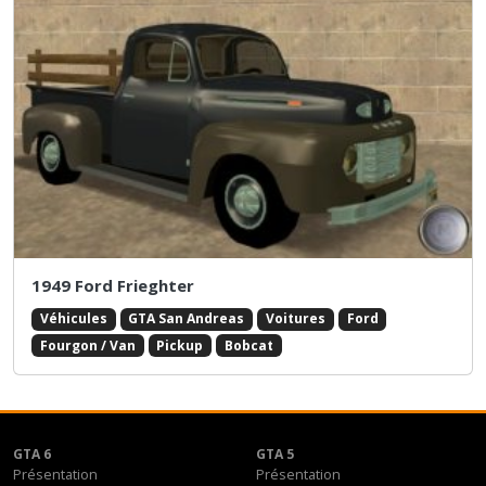
1949 Ford Frieghter
Véhicules
GTA San Andreas
Voitures
Ford
Fourgon / Van
Pickup
Bobcat
GTA 6
GTA 5
Présentation
Présentation