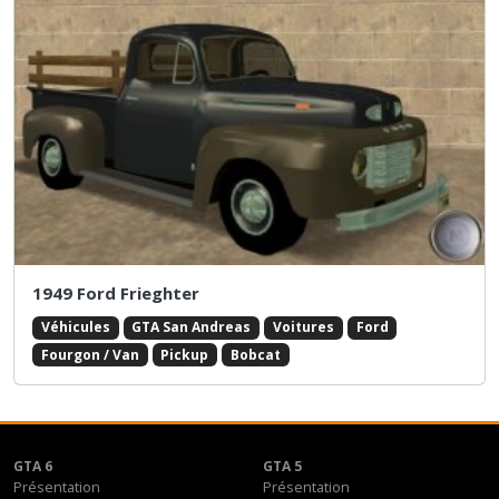
1949 Ford Frieghter
Véhicules
GTA San Andreas
Voitures
Ford
Fourgon / Van
Pickup
Bobcat
GTA 6
GTA 5
Présentation
Présentation