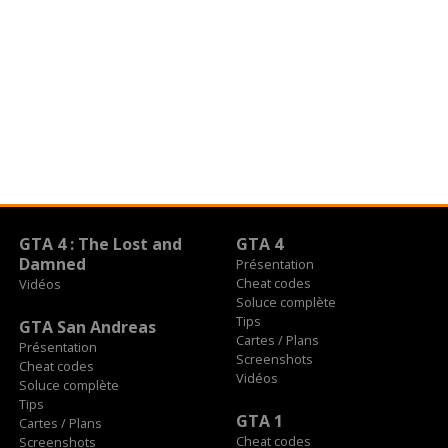
GTA 4 : The Lost and
GTA 4
Damned
Présentation
Cheat codes
Vidéos
Soluce complète
Tips
GTA San Andreas
Cartes / Plans
Présentation
Screenshots
Cheat codes
Vidéos
Soluce complète
Tips
GTA 1
Cartes / Plans
Cheat codes
Screenshots