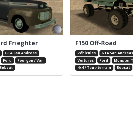
ord Frieghter
F150 Off-Road
GTA San Andreas
Véhicules
GTA San Andrea
Ford
Fourgon / Van
Voitures
Ford
Monster 
Bobcat
4x4 / Tout-terrain
Bobcat