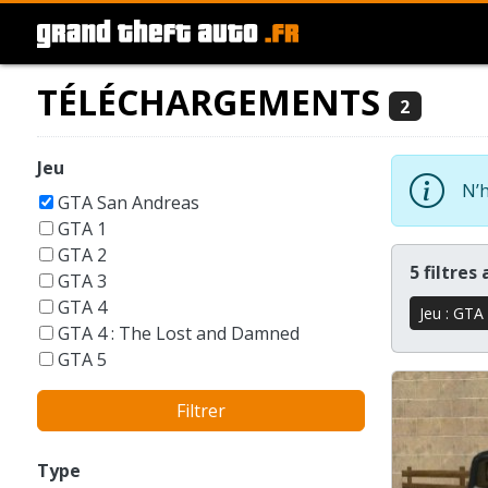
TÉLÉCHARGEMENTS
2
Jeu
N’h
GTA San Andreas
GTA 1
GTA 2
5 filtres
GTA 3
GTA 4
Jeu : GTA
GTA 4 : The Lost and Damned
GTA 5
GTA 6
Filtrer
GTA Liberty City Stories
GTA London 1969
GTA Vice City
Type