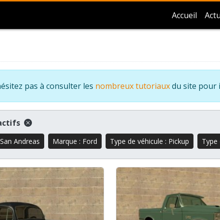
Accueil
Actu
ésitez pas à consulter les
nombreux tutoriaux
du site pour 
 actifs
 San Andreas
Marque : Ford
Type de véhicule : Pickup
Type 