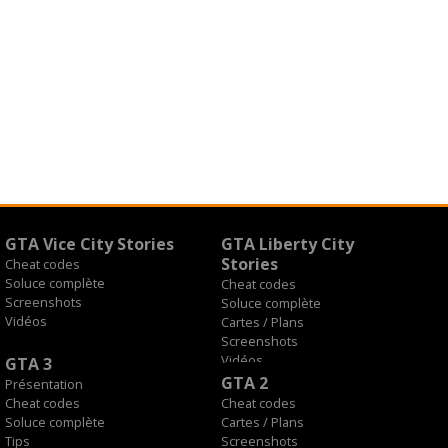
GTA Vice City Stories
GTA Liberty City
Stories
Cheat codes
Soluce complète
Cheat codes
Screenshots
Soluce complète
Vidéos
Cartes / Plans
Screenshots
Vidéos
GTA 3
GTA 2
Présentation
Cheat codes
Cheat codes
Soluce complète
Cartes / Plans
Tips
Screenshots