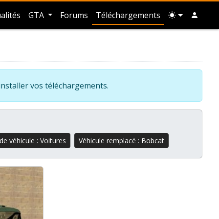
alités
GTA
Forums
Téléchargements
installer vos téléchargements.
de véhicule : Voitures
Véhicule remplacé : Bobcat