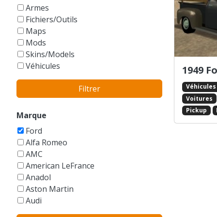
GTA Vice City Stories
Armes
Fichiers/Outils
Maps
Mods
Skins/Models
Véhicules
1949 F
Véhicules
Filtrer
Voitures
Pickup
Marque
Ford
Alfa Romeo
AMC
American LeFrance
Anadol
Aston Martin
Audi
Austin