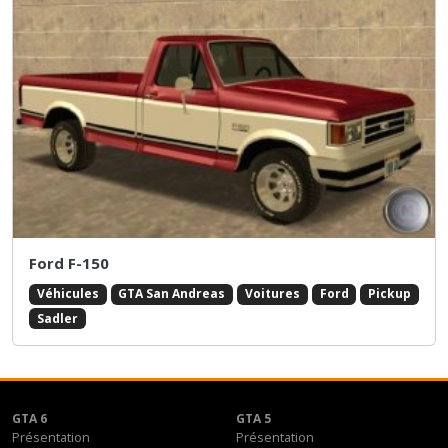
Ford F-150
Véhicules
GTA San Andreas
Voitures
Ford
Pickup
Sadler
GTA 6
GTA 5
Présentation
Présentation