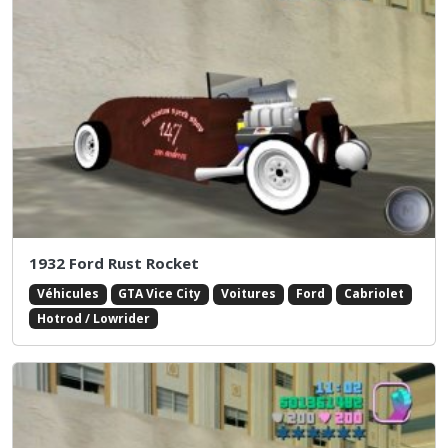
1932 Ford Rust Rocket
Véhicules
GTA Vice City
Voitures
Ford
Cabriolet
Hotrod / Lowrider