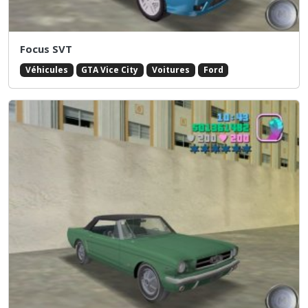
Focus SVT
Véhicules
GTA Vice City
Voitures
Ford