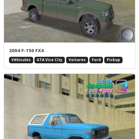
2004 F-150 FX4
Véhicules
GTA Vice City
Voitures
Ford
Pickup