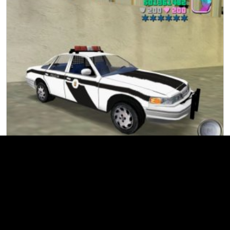
Crown Victoria Liberty City Police Lettonne
Véhicules
GTA Vice City
GTA 3
Voitures
Ford
Police