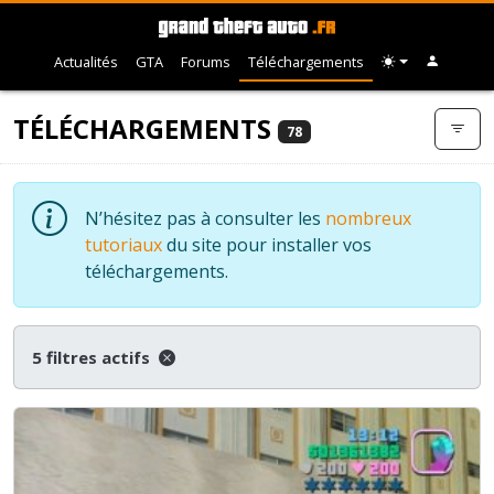
Actualités
GTA
Forums
Téléchargements
TÉLÉCHARGEMENTS
78
N’hésitez pas à consulter les
nombreux
tutoriaux
du site pour installer vos
téléchargements.
5 filtres actifs