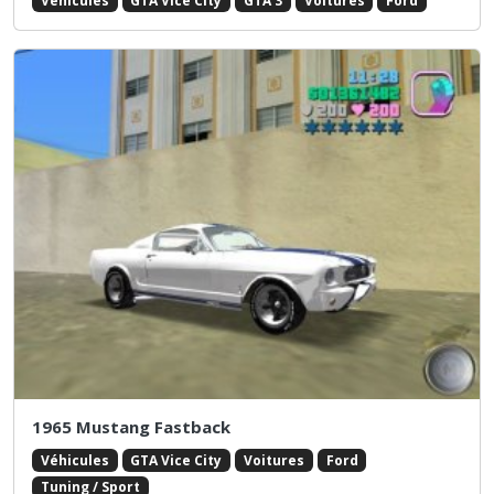
Véhicules
GTA Vice City
GTA 3
Voitures
Ford
1965 Mustang Fastback
Véhicules
GTA Vice City
Voitures
Ford
Tuning / Sport