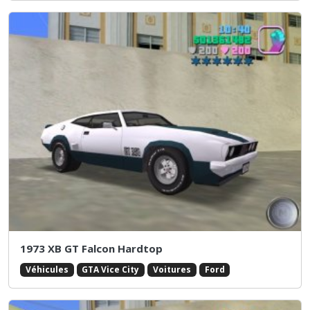
1973 XB GT Falcon Hardtop
Véhicules
GTA Vice City
Voitures
Ford