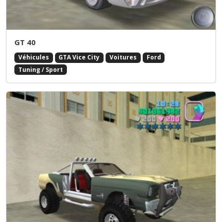
GT 40
Véhicules
GTA Vice City
Voitures
Ford
Tuning / Sport