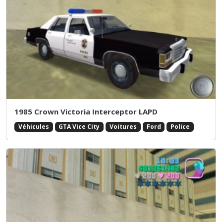
1985 Crown Victoria Interceptor LAPD
Véhicules
GTA Vice City
Voitures
Ford
Police