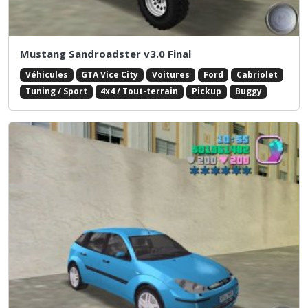
Mustang Sandroadster v3.0 Final
Véhicules
GTA Vice City
Voitures
Ford
Cabriolet
Tuning / Sport
4x4 / Tout-terrain
Pickup
Buggy