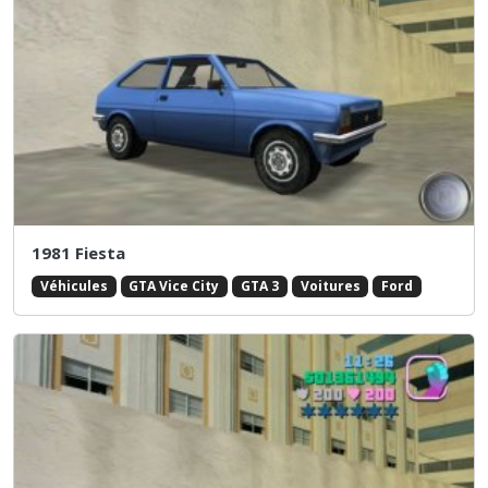
1981 Fiesta
Véhicules
GTA Vice City
GTA 3
Voitures
Ford