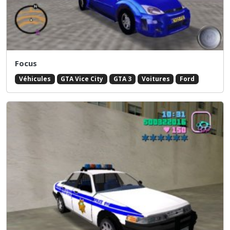
Focus
Véhicules
GTA Vice City
GTA 3
Voitures
Ford