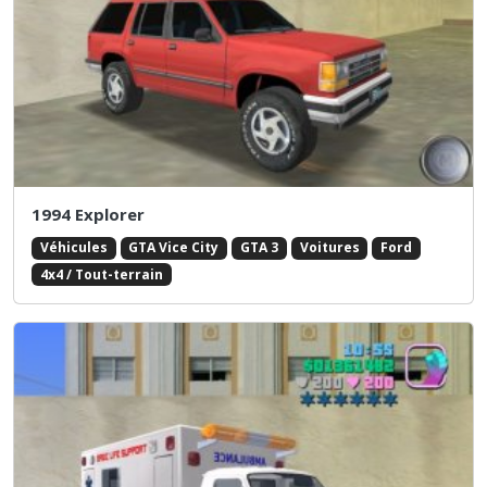
1994 Explorer
Véhicules
GTA Vice City
GTA 3
Voitures
Ford
4x4 / Tout-terrain