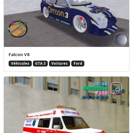
Falcon V8
Véhicules
GTA 3
Voitures
Ford