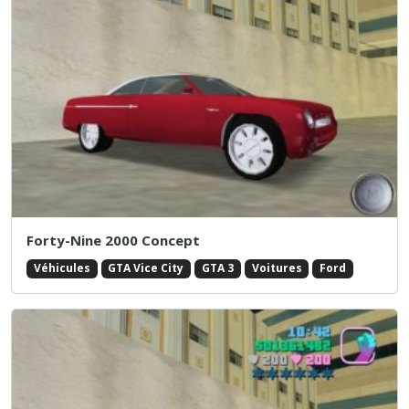
Forty-Nine 2000 Concept
Véhicules
GTA Vice City
GTA 3
Voitures
Ford