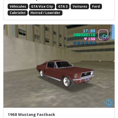
Véhicules
GTA Vice City
GTA 3
Voitures
Ford
Cabriolet
Hotrod / Lowrider
1968 Mustang Fastback