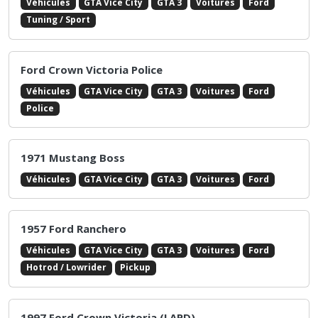
Ford Ranger XLT 99
Véhicules
GTA Vice City
GTA 3
Voitures
Ford
4x4 / Tout-terrain
Pickup
Ford Ka Widboy
Véhicules
GTA Vice City
GTA 3
Voitures
Ford
Ford GT 40
Véhicules
GTA Vice City
GTA 3
Voitures
Ford
Tuning / Sport
Ford Crown Victoria Police
Véhicules
GTA Vice City
GTA 3
Voitures
Ford