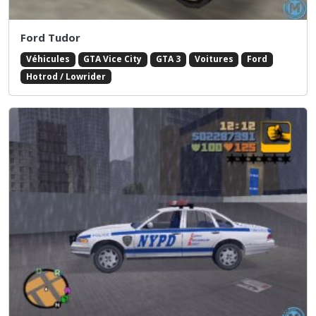
Ford Tudor
Véhicules
GTA Vice City
GTA 3
Voitures
Ford
Hotrod / Lowrider