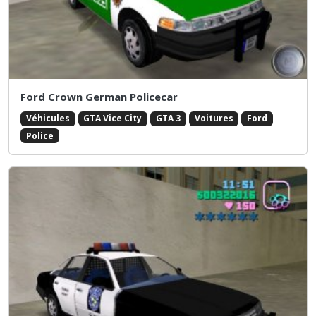
Ford Crown German Policecar
Véhicules
GTA Vice City
GTA 3
Voitures
Ford
Police