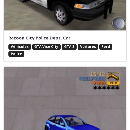
Racoon City Police Dept. Car
Véhicules
GTA Vice City
GTA 3
Voitures
Ford
Police