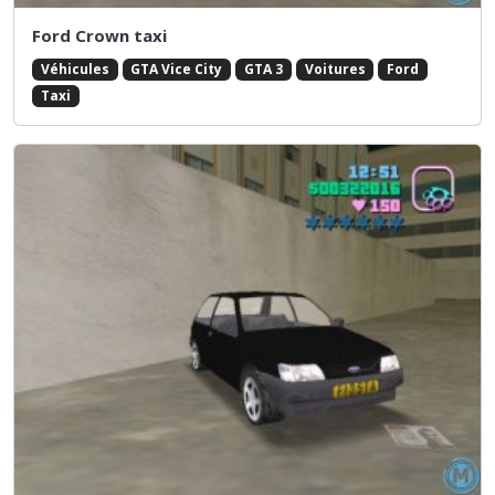
Ford Crown taxi
Véhicules
GTA Vice City
GTA 3
Voitures
Ford
Taxi