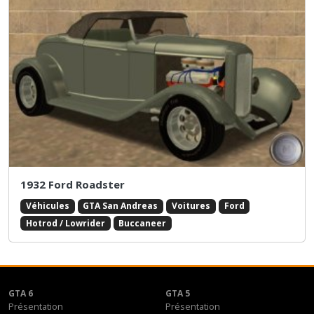
1932 Ford Roadster
Véhicules
GTA San Andreas
Voitures
Ford
Hotrod / Lowrider
Buccaneer
GTA 6
GTA 5
Présentation
Présentation