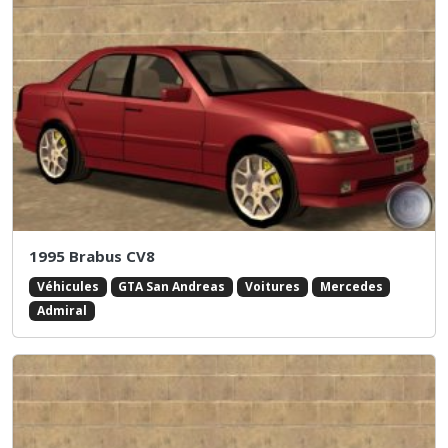
1995 Brabus CV8
Véhicules
GTA San Andreas
Voitures
Mercedes
Admiral