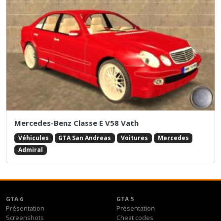
Mercedes-Benz Classe E V58 Vath
Véhicules
GTA San Andreas
Voitures
Mercedes
Admiral
GTA 6
GTA 5
Présentation
Présentation
Screenshots
Cheat codes