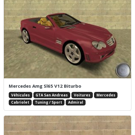
Mercedes Amg Sl65 V12 Biturbo
Véhicules
GTA San Andreas
Voitures
Mercedes
Cabriolet
Tuning / Sport
Admiral