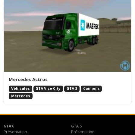
Mercedes Actros
Véhicules
GTA Vice City
GTA 3
Camions
Mercedes
GTA 6
GTA 5
Présentation
Présentation