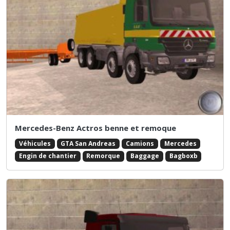
Mercedes-Benz Actros benne et remoque
Véhicules
GTA San Andreas
Camions
Mercedes
Engin de chantier
Remorque
Baggage
Bagboxb