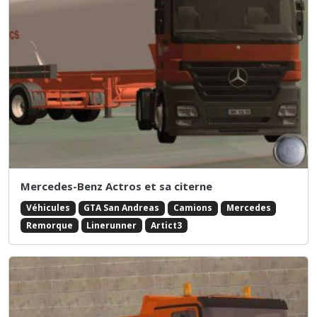
Mercedes-Benz Actros et sa citerne
Véhicules
GTA San Andreas
Camions
Mercedes
Remorque
Linerunner
Artict3