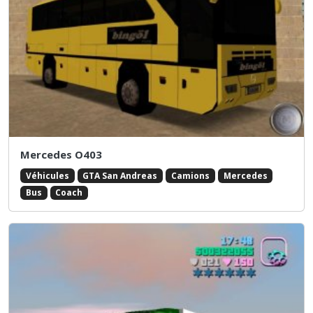
Mercedes O403
Véhicules
GTA San Andreas
Camions
Mercedes
Bus
Coach