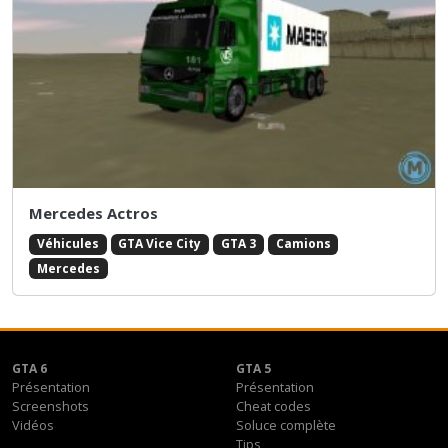
Mercedes Actros
Véhicules
GTA Vice City
GTA 3
Camions
Mercedes
GTA 6
GTA 5
Présentation
Présentation
Screenshots
Cheat codes
Vidéos
Soluce complète
Tips