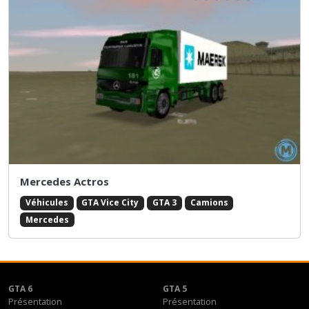
Mercedes Actros
Véhicules
GTA Vice City
GTA 3
Camions
Mercedes
GTA 6
GTA 5
Présentation
Présentation