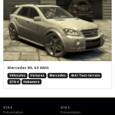
Mercedes ML 63 AMG
Véhicules
Voitures
Mercedes
4x4 / Tout-terrain
GTA 4
Habanero
GTA 6
GTA 5
Présentation
Présentation