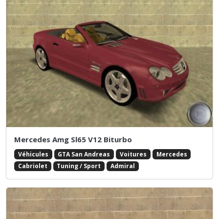
Mercedes Amg Sl65 V12 Biturbo
Véhicules
GTA San Andreas
Voitures
Mercedes
Cabriolet
Tuning / Sport
Admiral