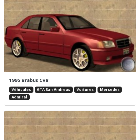
1995 Brabus CV8
Véhicules
GTA San Andreas
Voitures
Mercedes
Admiral