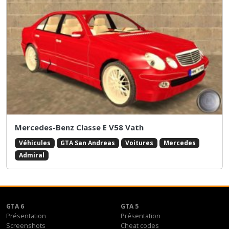
Mercedes-Benz Classe E V58 Vath
Véhicules
GTA San Andreas
Voitures
Mercedes
Admiral
GTA 6
GTA 5
Présentation
Présentation
Screenshots
Cheat codes