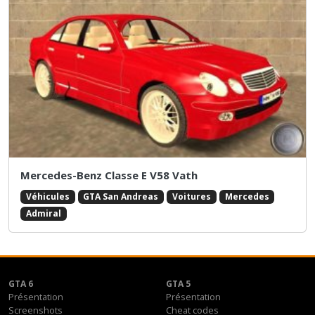
Mercedes-Benz Classe E V58 Vath
Véhicules
GTA San Andreas
Voitures
Mercedes
Admiral
GTA 6
GTA 5
Présentation
Présentation
Screenshots
Cheat codes