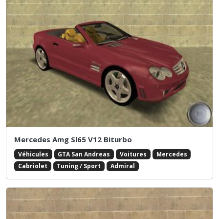
Mercedes Amg Sl65 V12 Biturbo
Véhicules
GTA San Andreas
Voitures
Mercedes
Cabriolet
Tuning / Sport
Admiral