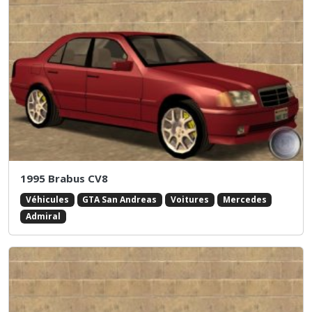
1995 Brabus CV8
Véhicules
GTA San Andreas
Voitures
Mercedes
Admiral