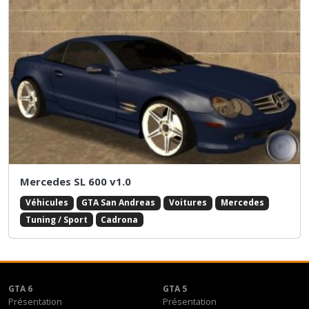
Mercedes SL 600 v1.0
Véhicules
GTA San Andreas
Voitures
Mercedes
Tuning / Sport
Cadrona
GTA 6
GTA 5
Présentation
Présentation