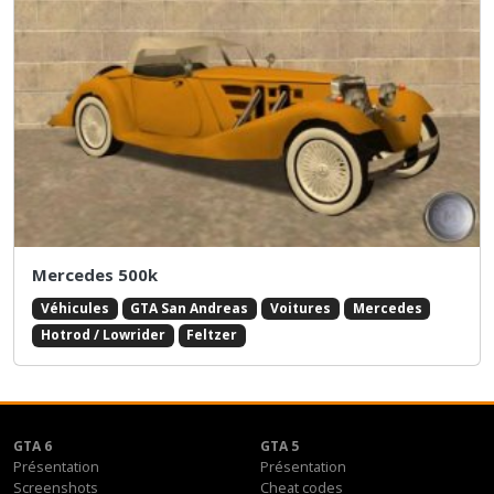
Mercedes 500k
Véhicules
GTA San Andreas
Voitures
Mercedes
Hotrod / Lowrider
Feltzer
GTA 6
GTA 5
Présentation
Présentation
Screenshots
Cheat codes