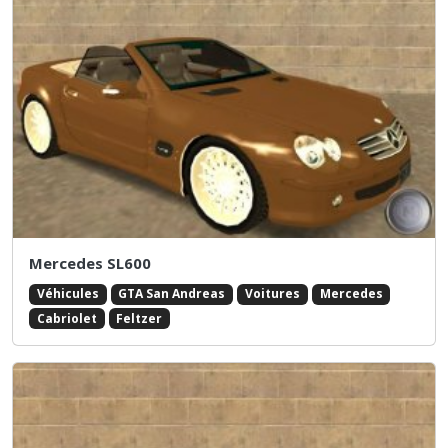
Mercedes SL600
Véhicules
GTA San Andreas
Voitures
Mercedes
Cabriolet
Feltzer