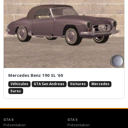
Mercedes Benz 190 SL '60
Véhicules
GTA San Andreas
Voitures
Mercedes
Euros
GTA 6
GTA 5
Présentation
Présentation