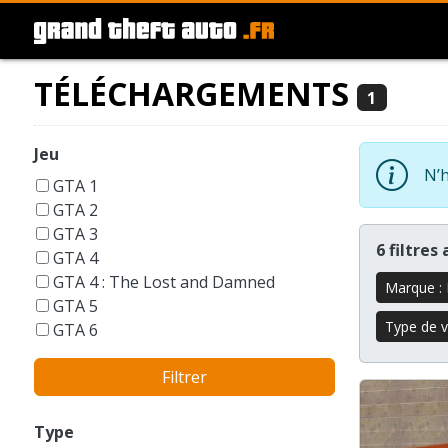
TÉLÉCHARGEMENTS
1
Jeu
N’h
GTA 1
GTA 2
GTA 3
6 filtres
GTA 4
GTA 4 : The Lost and Damned
Marque :
GTA 5
Type de vé
GTA 6
GTA Liberty City Stories
Filtrer
GTA London 1969
GTA San Andreas
GTA Vice City
Type