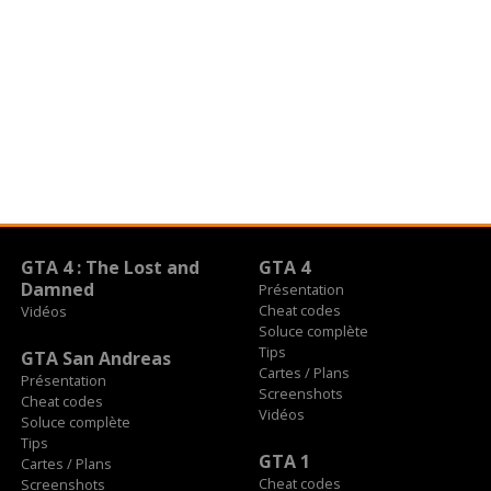
GTA 4 : The Lost and
GTA 4
Damned
Présentation
Cheat codes
Vidéos
Soluce complète
Tips
GTA San Andreas
Cartes / Plans
Présentation
Screenshots
Cheat codes
Vidéos
Soluce complète
Tips
GTA 1
Cartes / Plans
Cheat codes
Screenshots