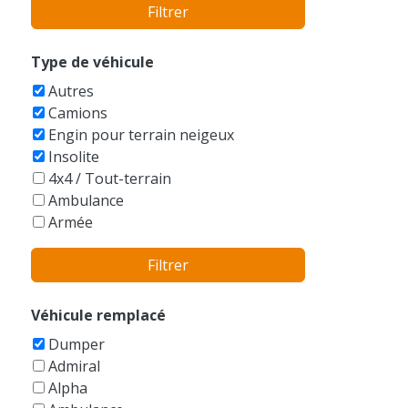
Filtrer
Autres/Sans marque
Bentley
BMW
Type de véhicule
Bobcat
Autres
Boeing
Camions
Bucegi
Engin pour terrain neigeux
Buell
Insolite
Bugatti
4x4 / Tout-terrain
Buick
Ambulance
Cadillac
Armée
Caterham
Auto-tamponneuse
Caterpillar
Filtrer
Avions
Champion
Balayeuse
Checker
Bateaux
Véhicule remplacé
Chevrolet
Berline
Chrysler
Dumper
Bicyclettes
Citroen
Admiral
Break
Dacia
Alpha
Buggy
Daewoo