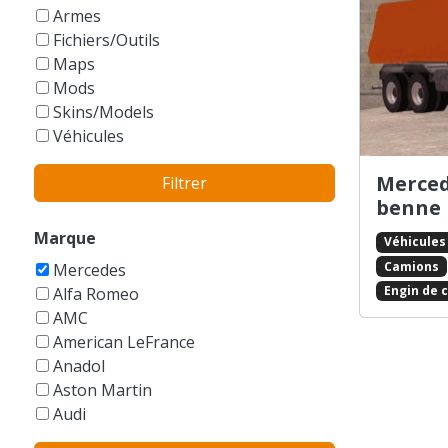
GTA Vice City Stories
Armes
Fichiers/Outils
Maps
Mods
Skins/Models
Véhicules
Merced
Filtrer
benne
Marque
Véhicules
Camions
Mercedes
Engin de 
Alfa Romeo
AMC
American LeFrance
Anadol
Aston Martin
Audi
Austin