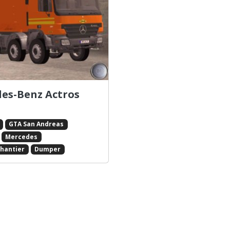
es-Benz Actros
GTA San Andreas
Mercedes
chantier
Dumper