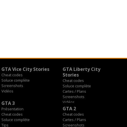
GTA Vice City Stories
GTA Liberty City
Stories
Cheat codes
Soluce complète
Cheat codes
Screenshots
Soluce complète
Vidéos
Cartes / Plans
Screenshots
Vidéos
GTA 3
GTA 2
Présentation
Cheat codes
Cheat codes
Soluce complète
Cartes / Plans
Tips
Screenshots