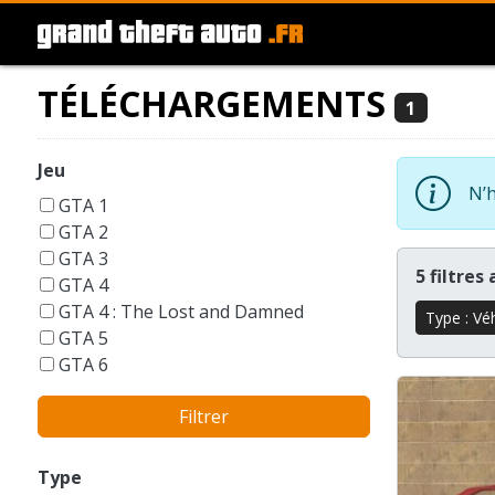
TÉLÉCHARGEMENTS
1
Jeu
N’h
GTA 1
GTA 2
GTA 3
5 filtres
GTA 4
GTA 4 : The Lost and Damned
Type : Vé
GTA 5
GTA 6
GTA Liberty City Stories
Filtrer
GTA London 1969
GTA San Andreas
GTA Vice City
Type