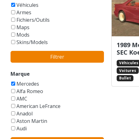
GTA Vice City Stories
Véhicules
Armes
Fichiers/Outils
Maps
Mods
Skins/Models
1989 M
SEC Koe
Filtrer
Véhicules
Voitures
Marque
Bullet
Mercedes
Alfa Romeo
AMC
American LeFrance
Anadol
Aston Martin
Audi
Austin