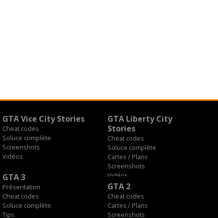
GTA Vice City Stories
GTA Liberty City
Stories
Cheat codes
Soluce complète
Cheat codes
Screenshots
Soluce complète
Vidéos
Cartes / Plans
Screenshots
Vidéos
GTA 3
GTA 2
Présentation
Cheat codes
Cheat codes
Soluce complète
Cartes / Plans
Tips
Screenshots