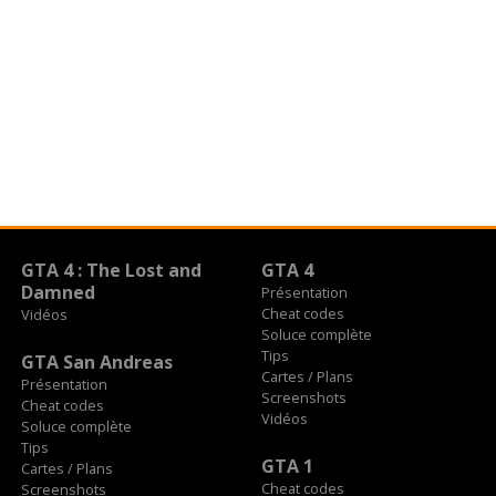
GTA 4 : The Lost and
GTA 4
Damned
Présentation
Cheat codes
Vidéos
Soluce complète
Tips
GTA San Andreas
Cartes / Plans
Présentation
Screenshots
Cheat codes
Vidéos
Soluce complète
Tips
GTA 1
Cartes / Plans
Cheat codes
Screenshots