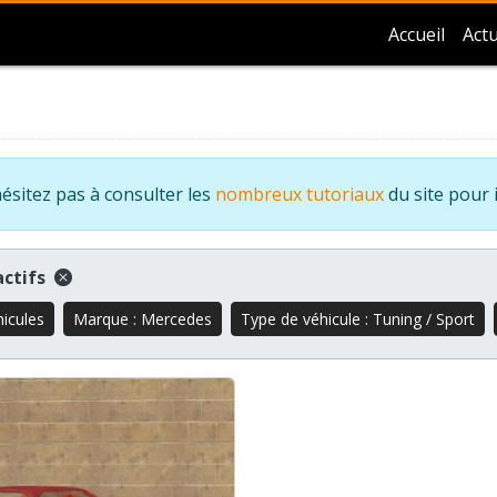
Accueil
Actu
ésitez pas à consulter les
nombreux tutoriaux
du site pour 
 actifs
hicules
Marque : Mercedes
Type de véhicule : Tuning / Sport