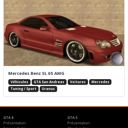
Mercedes Benz SL 65 AMG
Véhicules
GTA San Andreas
Voitures
Mercedes
Tuning / Sport
Uranus
GTA 6
GTA 5
Présentation
Présentation