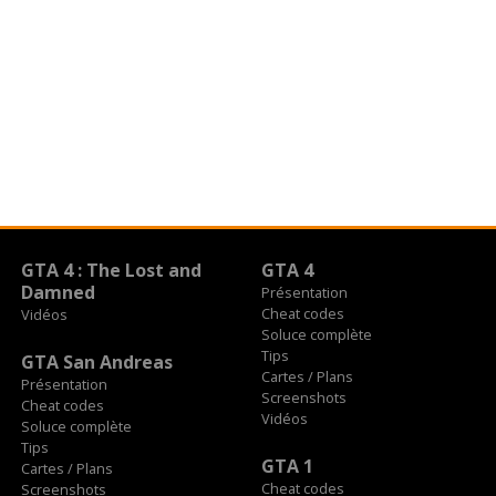
GTA 4 : The Lost and
GTA 4
Damned
Présentation
Cheat codes
Vidéos
Soluce complète
Tips
GTA San Andreas
Cartes / Plans
Présentation
Screenshots
Cheat codes
Vidéos
Soluce complète
Tips
GTA 1
Cartes / Plans
Cheat codes
Screenshots