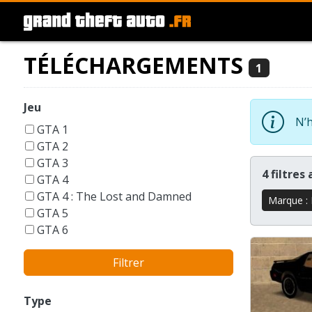
TÉLÉCHARGEMENTS
1
Jeu
N’h
GTA 1
GTA 2
GTA 3
4 filtres
GTA 4
GTA 4 : The Lost and Damned
Marque : 
GTA 5
GTA 6
GTA Liberty City Stories
Filtrer
GTA London 1969
GTA San Andreas
GTA Vice City
Type