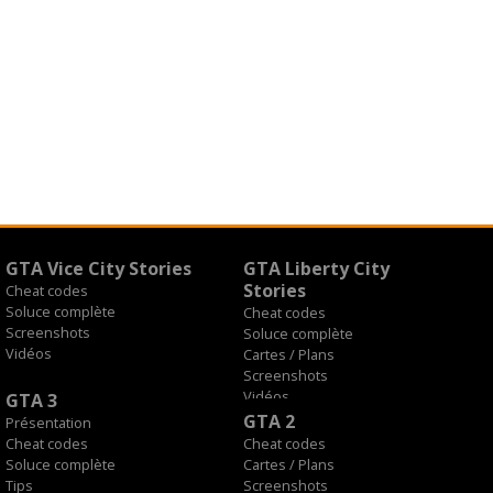
GTA Vice City Stories
GTA Liberty City
Stories
Cheat codes
Soluce complète
Cheat codes
Screenshots
Soluce complète
Vidéos
Cartes / Plans
Screenshots
Vidéos
GTA 3
GTA 2
Présentation
Cheat codes
Cheat codes
Soluce complète
Cartes / Plans
Tips
Screenshots