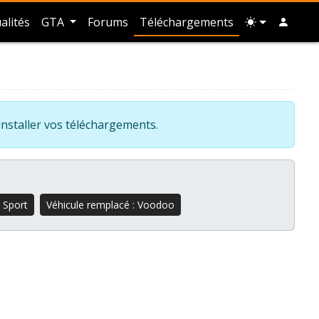
alités
GTA
Forums
Téléchargements
installer vos téléchargements.
/ Sport
Véhicule remplacé : Voodoo