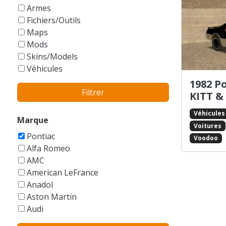
GTA Vice City Stories
Armes
Fichiers/Outils
Maps
Mods
Skins/Models
Véhicules
1982 P
Filtrer
KITT &
Véhicules
Marque
Voitures
Pontiac
Voodoo
Alfa Romeo
AMC
American LeFrance
Anadol
Aston Martin
Audi
Austin