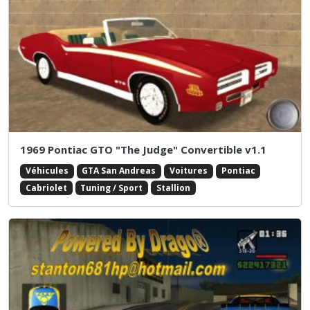
1969 Pontiac GTO "The Judge" Convertible v1.1
Véhicules
GTA San Andreas
Voitures
Pontiac
Cabriolet
Tuning / Sport
Stallion