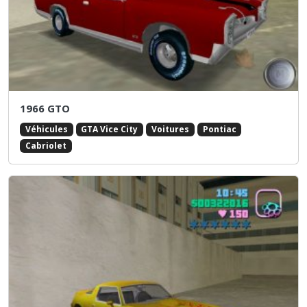
1966 GTO
Véhicules
GTA Vice City
Voitures
Pontiac
Cabriolet