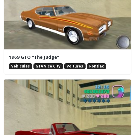
1969 GTO "The Judge"
Véhicules
GTA Vice City
Voitures
Pontiac