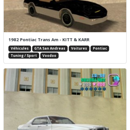
1982 Pontiac Trans Am - KITT & KARR
Véhicules
GTA San Andreas
Voitures
Pontiac
Tuning / Sport
Voodoo