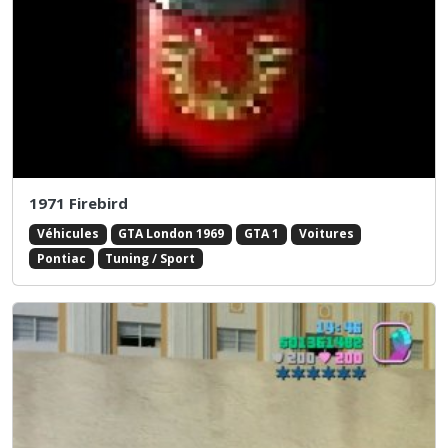
1971 Firebird
Véhicules
GTA London 1969
GTA 1
Voitures
Pontiac
Tuning / Sport