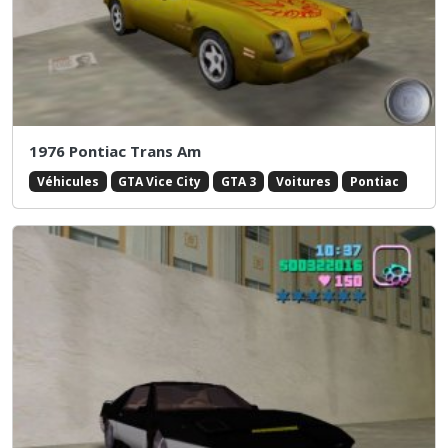
1976 Pontiac Trans Am
Véhicules
GTA Vice City
GTA 3
Voitures
Pontiac