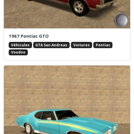
1967 Pontiac GTO
Véhicules
GTA San Andreas
Voitures
Pontiac
Voodoo