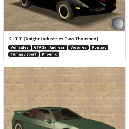
K.I.T.T. [Knight Industries Two Thousand]
Véhicules
GTA San Andreas
Voitures
Pontiac
Tuning / Sport
Phoenix