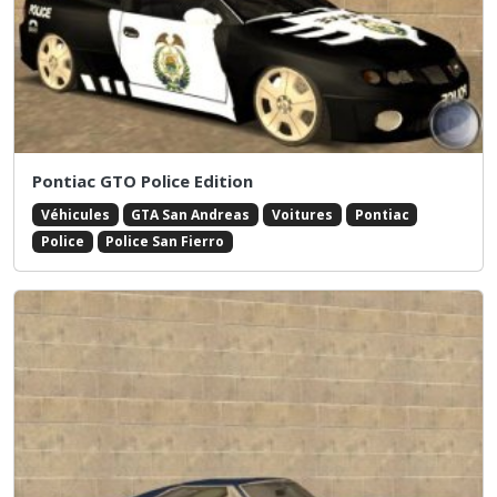
Pontiac GTO Police Edition
Véhicules
GTA San Andreas
Voitures
Pontiac
Police
Police San Fierro