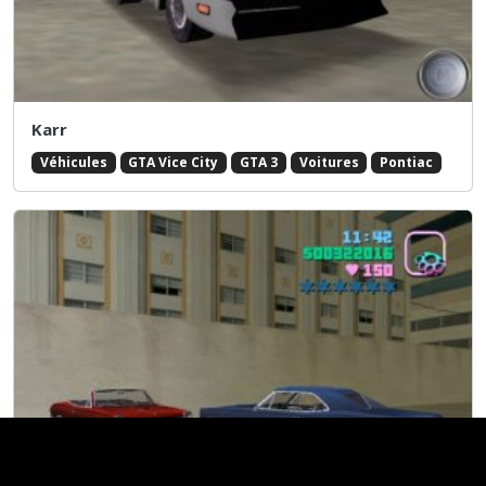
Karr
Véhicules
GTA Vice City
GTA 3
Voitures
Pontiac