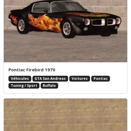
Pontiac Firebird 1970
Véhicules
GTA San Andreas
Voitures
Pontiac
Tuning / Sport
Buffalo