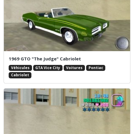
1969 GTO "The Judge" Cabriolet
Véhicules
GTA Vice City
Voitures
Pontiac
Cabriolet