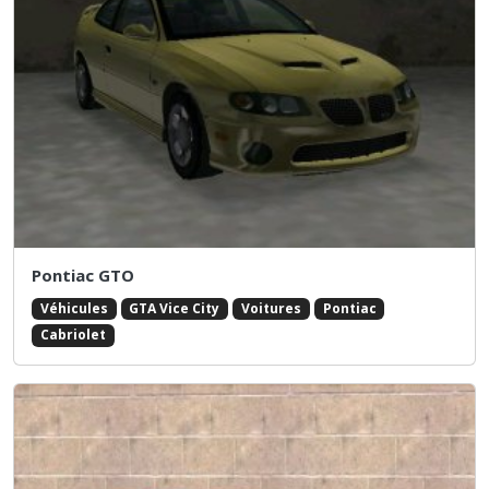
Pontiac GTO
Véhicules
GTA Vice City
Voitures
Pontiac
Cabriolet