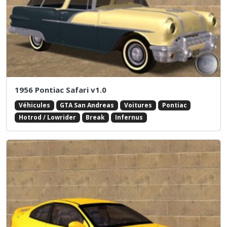
1956 Pontiac Safari v1.0
Véhicules
GTA San Andreas
Voitures
Pontiac
Hotrod / Lowrider
Break
Infernus