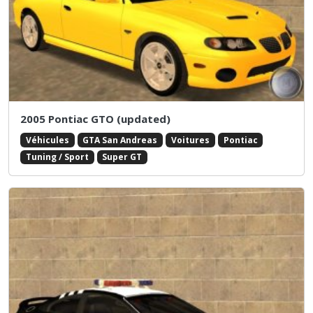
2005 Pontiac GTO (updated)
Véhicules
GTA San Andreas
Voitures
Pontiac
Tuning / Sport
Super GT