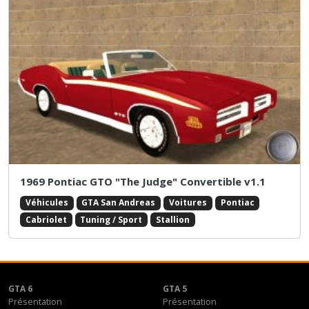
1969 Pontiac GTO "The Judge" Convertible v1.1
Véhicules
GTA San Andreas
Voitures
Pontiac
Cabriolet
Tuning / Sport
Stallion
GTA 6
GTA 5
Présentation
Présentation