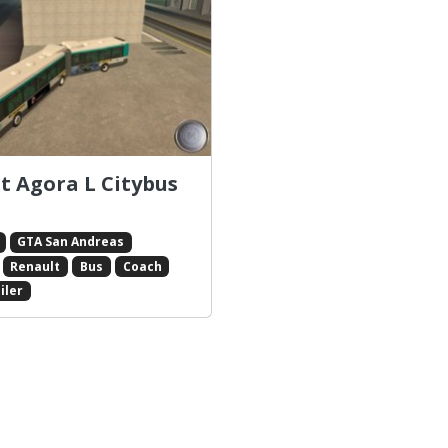
t Agora L Citybus
GTA San Andreas
Renault
Bus
Coach
iler