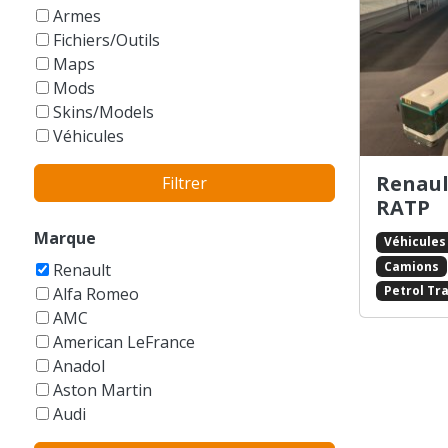
GTA Vice City Stories
Armes
Fichiers/Outils
Maps
Mods
Skins/Models
Véhicules
Renaul
Filtrer
RATP
Marque
Véhicules
Camions
Renault
Petrol Tra
Alfa Romeo
AMC
American LeFrance
Anadol
Aston Martin
Audi
Austin