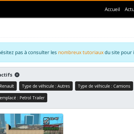
Accueil
Actu
ésitez pas à consulter les
nombreux tutoriaux
du site pour 
 actifs
Renault
Type de véhicule : Autres
Type de véhicule : Camions
emplacé : Petrol Trailer