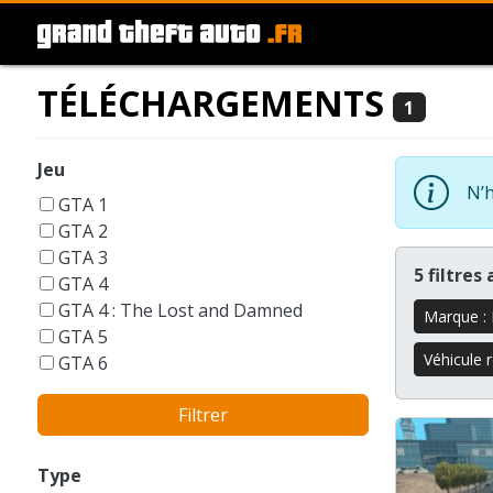
TÉLÉCHARGEMENTS
1
Jeu
N’h
GTA 1
GTA 2
GTA 3
5 filtres
GTA 4
GTA 4 : The Lost and Damned
Marque : 
GTA 5
Véhicule r
GTA 6
GTA Liberty City Stories
Filtrer
GTA London 1969
GTA San Andreas
GTA Vice City
Type