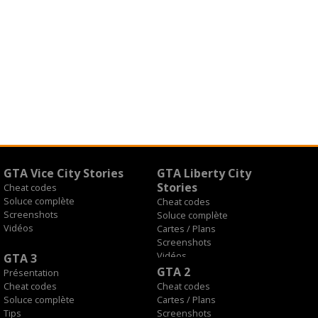
GTA Vice City Stories
GTA Liberty City
Stories
Cheat codes
Soluce complète
Cheat codes
Screenshots
Soluce complète
Vidéos
Cartes / Plans
Screenshots
Vidéos
GTA 3
GTA 2
Présentation
Cheat codes
Cheat codes
Soluce complète
Cartes / Plans
Tips
Screenshots