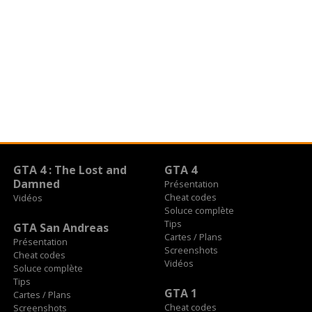
GTA 4 : The Lost and
GTA 4
Damned
Présentation
Cheat codes
Vidéos
Soluce complète
Tips
GTA San Andreas
Cartes / Plans
Présentation
Screenshots
Cheat codes
Vidéos
Soluce complète
Tips
GTA 1
Cartes / Plans
Cheat codes
Screenshots