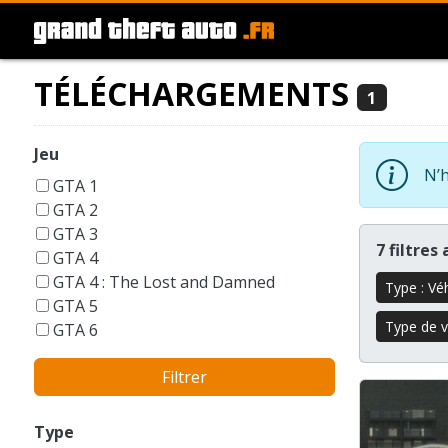
TÉLÉCHARGEMENTS
1
Jeu
N’h
GTA 1
GTA 2
GTA 3
7 filtres
GTA 4
GTA 4 : The Lost and Damned
Type : Vé
GTA 5
Type de vé
GTA 6
GTA Liberty City Stories
Filtrer
GTA London 1969
GTA San Andreas
GTA Vice City
Type