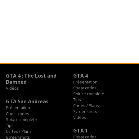
GTA 4 : The Lost and
GTA 4
Damned
Présentation
Cheat codes
Vidéos
Soluce complète
Tips
GTA San Andreas
Cartes / Plans
Présentation
Screenshots
Cheat codes
Vidéos
Soluce complète
Tips
GTA 1
Cartes / Plans
Cheat codes
Screenshots