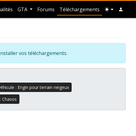
alités
GTA
Forums
Téléchargements
installer vos téléchargements.
éhicule : Engin pour terrain neigeux
 : Chavos