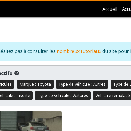
Accueil
Actu
ésitez pas à consulter les
nombreux tutoriaux
du site pour 
 actifs
hicules
Marque : Toyota
Type de véhicule : Autres
Type de v
hicule : Insolite
Type de véhicule : Voitures
Véhicule remplacé