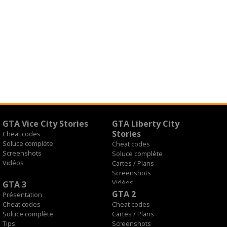
GTA Vice City Stories
GTA Liberty City
Stories
Cheat codes
Soluce complète
Cheat codes
Screenshots
Soluce complète
Vidéos
Cartes / Plans
Screenshots
Vidéos
GTA 3
GTA 2
Présentation
Cheat codes
Cheat codes
Soluce complète
Cartes / Plans
Tips
Screenshots