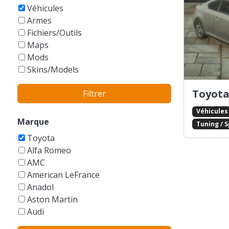
GTA Vice City Stories
Véhicules
Armes
Fichiers/Outils
Maps
Mods
Skins/Models
Toyota 
Filtrer
Véhicules
Marque
Tuning / 
Toyota
Alfa Romeo
AMC
American LeFrance
Anadol
Aston Martin
Audi
Austin