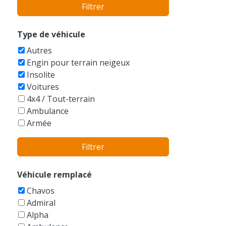
Filtrer
Autres/Sans marque
Bentley
BMW
Type de véhicule
Bobcat
Autres
Boeing
Engin pour terrain neigeux
Bucegi
Insolite
Buell
Voitures
Bugatti
4x4 / Tout-terrain
Buick
Ambulance
Cadillac
Armée
Caterham
Auto-tamponneuse
Caterpillar
Filtrer
Avions
Champion
Balayeuse
Checker
Bateaux
Véhicule remplacé
Chevrolet
Berline
Chrysler
Chavos
Bicyclettes
Citroen
Admiral
Break
Dacia
Alpha
Buggy
Daewoo