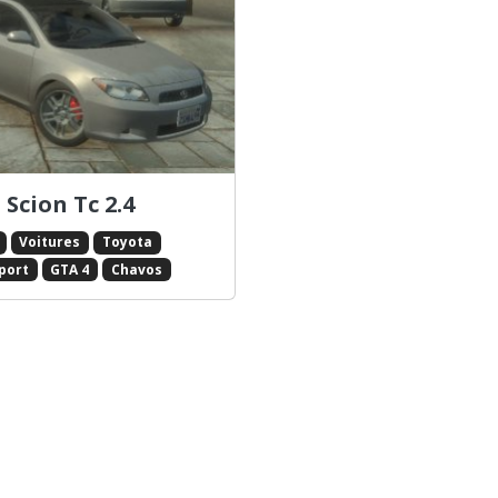
Scion Tc 2.4
Voitures
Toyota
Sport
GTA 4
Chavos