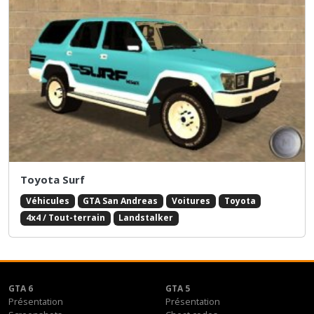
Toyota Surf
Véhicules
GTA San Andreas
Voitures
Toyota
4x4 / Tout-terrain
Landstalker
GTA 6
GTA 5
Présentation
Présentation