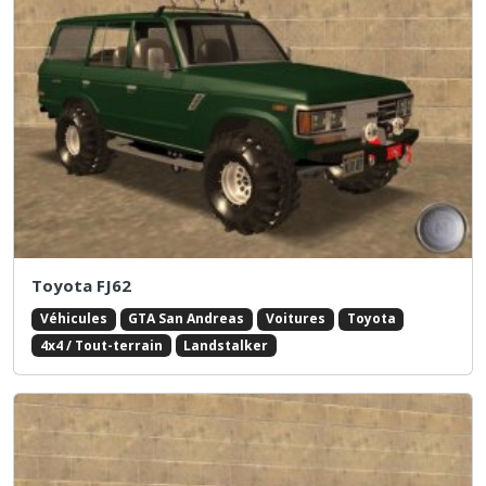
Toyota FJ62
Véhicules
GTA San Andreas
Voitures
Toyota
4x4 / Tout-terrain
Landstalker