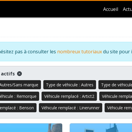
Accueil
Actu
ésitez pas à consulter les
nombreux tutoriaux
du site pour 
s actifs
 Autres/Sans marque
Type de véhicule : Autres
Type de véhicule
éhicule : Remorque
Véhicule remplacé : Artict2
Véhicule remplac
remplacé : Benson
Véhicule remplacé : Linerunner
Véhicule rem