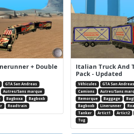
nerunner + Double
Italian Truck And 
Pack - Updated
GTA San Andreas
Véhicules
GTA San Andrea
Autres/Sans marque
Camions
Autres/Sans mar
e
Bagboxa
Bagboxb
Remorque
Baggage
Bag
r
Roadtrain
Bagboxb
Linerunner
Roa
Tanker
Artict1
Artict2
Tug