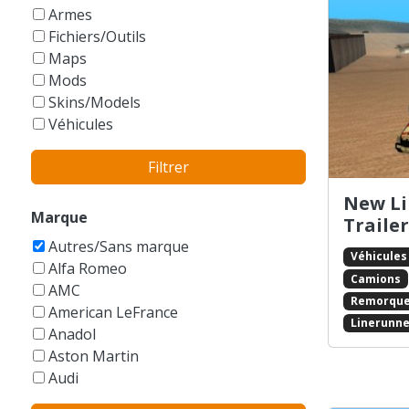
GTA Vice City Stories
Armes
Fichiers/Outils
Maps
Mods
Skins/Models
Véhicules
Filtrer
New Li
Marque
Trailer
Autres/Sans marque
Véhicules
Alfa Romeo
Camions
AMC
Remorqu
American LeFrance
Linerunne
Anadol
Aston Martin
Audi
Austin