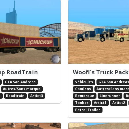
p RoadTrain
Woofi´s Truck Pack
GTA San Andreas
Véhicules
GTA San Andrea
Autres/Sans marque
Camions
Autres/Sans mar
e
Roadtrain
Artict3
Remorque
Linerunner
R
Tanker
Artict1
Artict2
Petrol Trailer