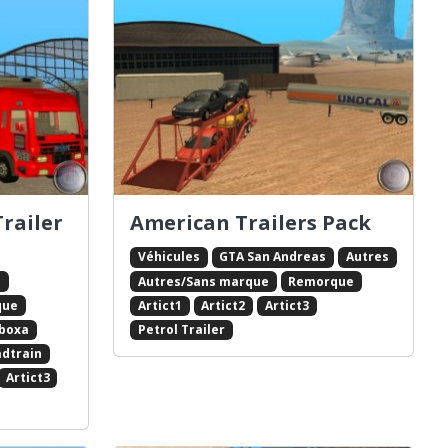
Trailer
American Trailers Pack
Véhicules
GTA San Andreas
Autres
s
Autres/Sans marque
Remorque
que
Artict1
Artict2
Artict3
boxa
Petrol Trailer
dtrain
Artict3