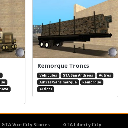
Remorque Troncs
s
Véhicules
GTA San Andreas
Autres
que
Autres/Sans marque
Remorque
boxa
Artict3
GTA Vice City Stories
GTA Liberty City