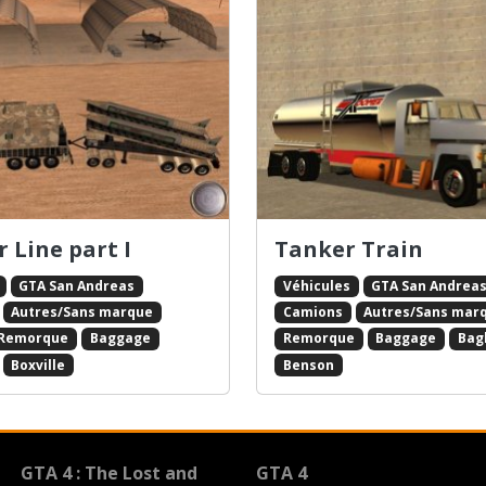
r Line part I
Tanker Train
GTA San Andreas
Véhicules
GTA San Andrea
Autres/Sans marque
Camions
Autres/Sans mar
Remorque
Baggage
Remorque
Baggage
Bag
Boxville
Benson
GTA 4 : The Lost and
GTA 4