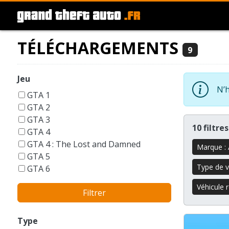
TÉLÉCHARGEMENTS
9
Jeu
N’h
GTA 1
GTA 2
GTA 3
10 filtre
GTA 4
GTA 4 : The Lost and Damned
Marque :
GTA 5
Type de v
GTA 6
GTA Liberty City Stories
Véhicule 
Filtrer
GTA London 1969
GTA San Andreas
GTA Vice City
Type