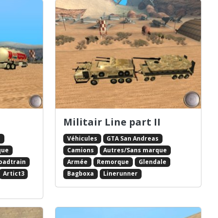
Militair Line part II
s
Véhicules
GTA San Andreas
que
Camions
Autres/Sans marque
oadtrain
Armée
Remorque
Glendale
Artict3
Bagboxa
Linerunner