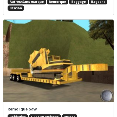
Autres/Sans marque
Remorque
Baggage
Bagboxa
Benson
Remorque Saw
Véhicules
GTA San Andreas
Autres