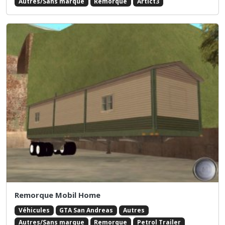
Autres/Sans marque
Remorque
Artict3
Remorque Mobil Home
Véhicules
GTA San Andreas
Autres
Autres/Sans marque
Remorque
Petrol Trailer