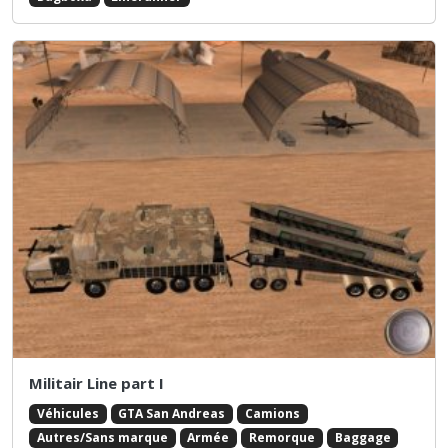
Militair Line part I
Véhicules
GTA San Andreas
Camions
Autres/Sans marque
Armée
Remorque
Baggage