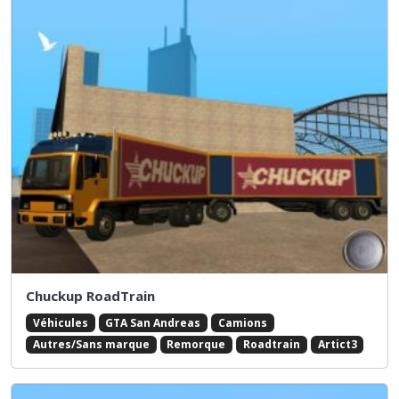
Chuckup RoadTrain
Véhicules
GTA San Andreas
Camions
Autres/Sans marque
Remorque
Roadtrain
Artict3