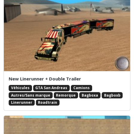
New Linerunner + Double Trailer
Véhicules
GTA San Andreas
Camions
Autres/Sans marque
Remorque
Bagboxa
Bagboxb
Linerunner
Roadtrain