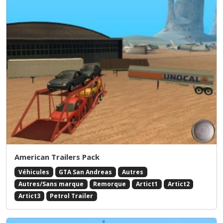
American Trailers Pack
Véhicules
GTA San Andreas
Autres
Autres/Sans marque
Remorque
Artict1
Artict2
Artict3
Petrol Trailer