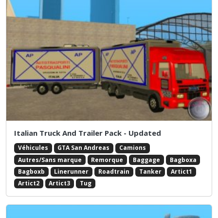
Italian Truck And Trailer Pack - Updated
Véhicules
GTA San Andreas
Camions
Autres/Sans marque
Remorque
Baggage
Bagboxa
Bagboxb
Linerunner
Roadtrain
Tanker
Artict1
Artict2
Artict3
Tug