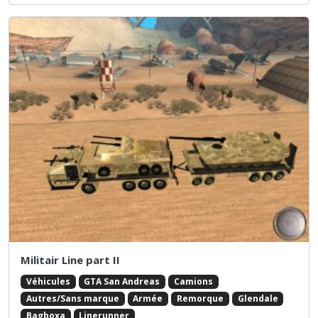
Militair Line part II
Véhicules
GTA San Andreas
Camions
Autres/Sans marque
Armée
Remorque
Glendale
Bagboxa
Linerunner