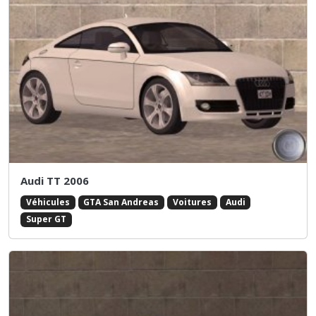
Audi TT 2006
Véhicules
GTA San Andreas
Voitures
Audi
Super GT