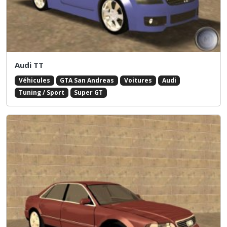
Audi TT
Véhicules
GTA San Andreas
Voitures
Audi
Tuning / Sport
Super GT