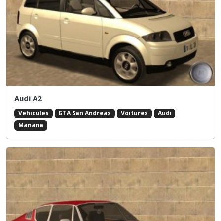
Audi A2
Véhicules
GTA San Andreas
Voitures
Audi
Manana