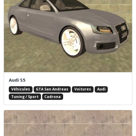
Audi S5
Véhicules
GTA San Andreas
Voitures
Audi
Tuning / Sport
Cadrona