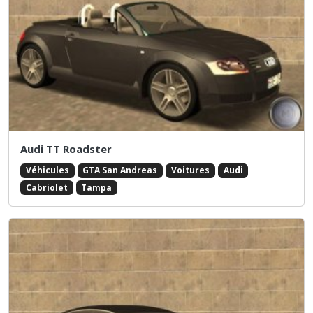
Audi TT Roadster
Véhicules
GTA San Andreas
Voitures
Audi
Cabriolet
Tampa