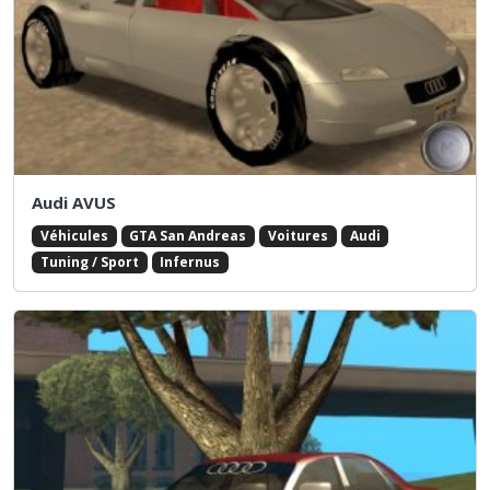
Audi AVUS
Véhicules
GTA San Andreas
Voitures
Audi
Tuning / Sport
Infernus