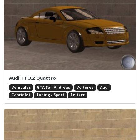
Audi TT 3.2 Quattro
Véhicules
GTA San Andreas
Voitures
Audi
Cabriolet
Tuning / Sport
Feltzer