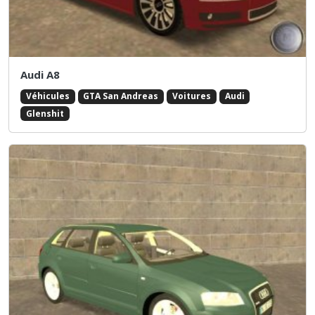
Audi A8
Véhicules
GTA San Andreas
Voitures
Audi
Glenshit