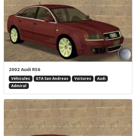
2002 Audi RS6
Véhicules
GTA San Andreas
Voitures
Audi
Admiral