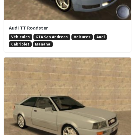
Audi TT Roadster
Véhicules
GTA San Andreas
Voitures
Audi
Cabriolet
Manana